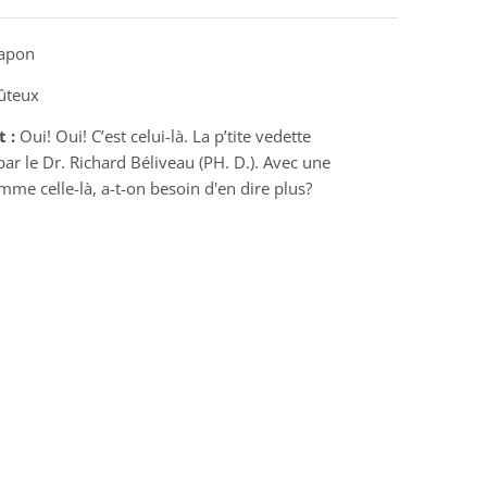
apon
oûteux
t :
Oui! Oui! C’est celui-là. La p’tite vedette
 le Dr. Richard Béliveau (PH. D.). Avec une
mme celle-là, a-t-on besoin d'en dire plus?