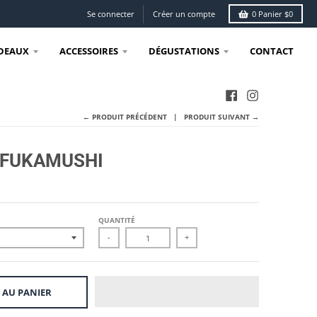
Se connecter
Créer un compte
0
Panier
$0
DEAUX
ACCESSOIRES
DÉGUSTATIONS
CONTACT
← PRODUIT PRÉCÉDENT
PRODUIT SUIVANT →
 FUKAMUSHI
QUANTITÉ
-
+
 AU PANIER