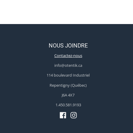
NOUS JOINDRE
Contactez-nous
info@otentik.ca
114 boulevard Industriel
Repentigny (Québec)
J6A 4X7
1.450.581.9193