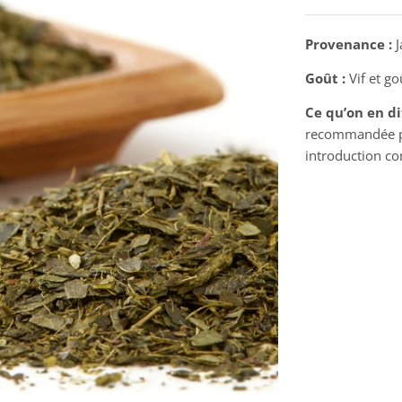
Provenance :
J
Goût :
Vif et g
Ce qu’on en di
recommandée par
introduction co