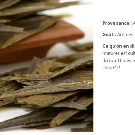
Provenance :
A
Goût :
Arômes d
Ce qu’on en di
matures est cul
du top 10 des m
chez OT!