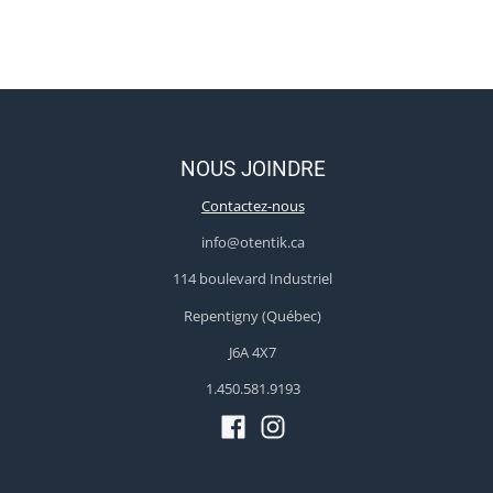
NOUS JOINDRE
Contactez-nous
info@otentik.ca
114 boulevard Industriel
Repentigny (Québec)
J6A 4X7
1.450.581.9193