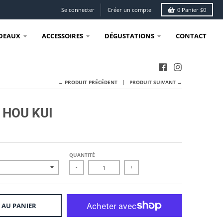
Se connecter
Créer un compte
0
Panier
$0
DEAUX
ACCESSOIRES
DÉGUSTATIONS
CONTACT
← PRODUIT PRÉCÉDENT
PRODUIT SUIVANT →
 HOU KUI
QUANTITÉ
-
+
 AU PANIER