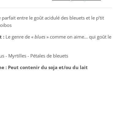
 parfait entre le goût acidulé des bleuets et le p’tit
ooibos
 :
Le genre de «
blues
» comme on aime… qui goût le
us - Myrtilles - Pétales de bleuets
ne
: Peut
contenir du soja et/ou du lait