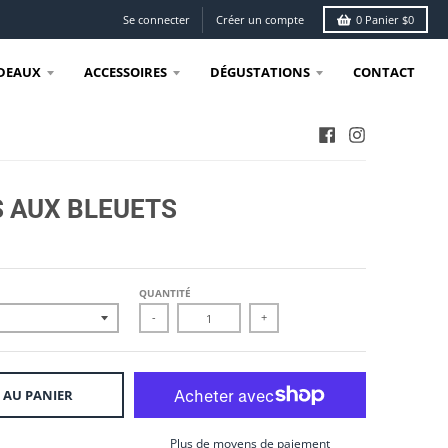
Se connecter
Créer un compte
0
Panier
$0
DEAUX
ACCESSOIRES
DÉGUSTATIONS
CONTACT
 AUX BLEUETS
QUANTITÉ
-
+
 AU PANIER
Plus de moyens de paiement