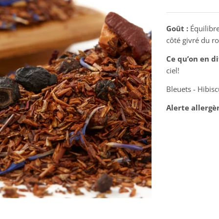
Goût :
Équilibre
côté givré du r
Ce qu’on en dit
ciel!
Bleuets - Hibisc
Alerte allergè